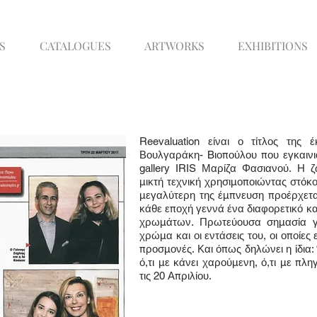
S
CATALOGUES
ARTWORKS
EXHIBITIONS
Reevaluation είναι ο τίτλος της 
Βουλγαράκη- Bιοπούλου που εγκαινι
gallery IRIS Μαρίζα Φασιανού. Η 
μικτή τεχνική χρησιμοποιώντας στόκ
μεγαλύτερη της έμπνευση προέρχεται
κάθε εποχή γεννά ένα διαφορετικό κ
χρωμάτων. Πρωτεύουσα σημασία γι
χρώμα και οι εντάσεις του, οι οποίε
προσμονές. Και όπως δηλώνει η ίδια: 
ό,τι με κάνει χαρούμενη, ό,τι με πλ
τις 20 Απριλίου.