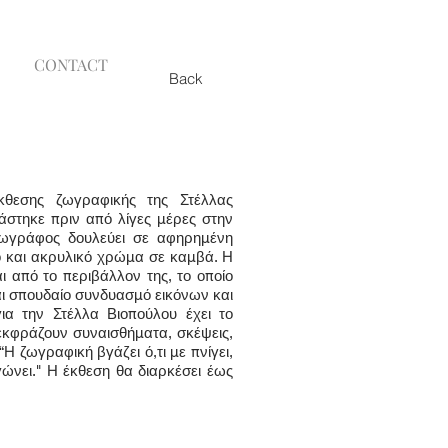
CONTACT
Back
έκθεσης ζωγραφικής της Στέλλας
άστηκε πριν από λίγες μέρες στην
ζωγράφος δουλεύει σε αφηρημένη
ο και ακρυλικό χρώμα σε καμβά. Η
 από το περιβάλλον της, το οποίο
αι σπουδαίο συνδυασμό εικόνων και
α την Στέλλα Βιοπούλου έχει το
ς εκφράζουν συναισθήματα, σκέψεις,
“Η ζωγραφική βγάζει ό,τι με πνίγει,
ηγώνει." Η έκθεση θα διαρκέσει έως